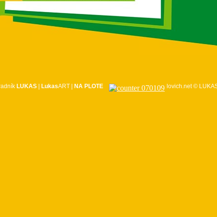
radník
LUKAS
|
Lukas
ART
|
NA PLOTE
lovich.net
©
LUKAS